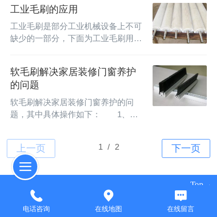
绕式，内焊拼装式，螺旋咬合型刷片
工业毛刷的应用
毛刷辊的换代材料，因马毛的耐磨性
组装式。刷丝一般采用直径为0.5尼
和抗腐蚀性好，通常用来处理皮革、
龙曲丝或磨料尼龙曲丝。就使用寿命
工业毛刷是部分工业机械设备上不可
地板、家具等的表...
周期而言咬合型刷辊占主导地位，它
缺少的一部分，下面为工业毛刷用途
是由单片刷套、键、毛刷辊辊轴、端
说明：　　工业毛刷应用于金属的表
板组成为整体毛刷辊组装的形
面处理，主要有几个方面： 表面粗
软毛刷解决家居装修门窗养护
式。　　尼龙刷毛制成单片刷套，将
加工处理（打磨，拉毛，除锈、除
的问题
单片刷套组合，并压合在刷辊辊轴
尘）； 表面清洁处理（对部件清
上，由键和两端的端板固定后，对尼
洗、食品蔬菜清洗去皮、去污，除
软毛刷解决家居装修门窗养护的问
龙刷毛外圆周进行...
油）； 表面精整处理（研磨，去毛
题，其中具体操作如下：  1、纱
剌，抛光）。　　工业毛刷应用的选
窗如果是能拆卸下来清洗当然是最彻
材：工业毛刷正确的选用，首先要根
底、最干净的。但若是拆卸不下来，
据被处理材料的性能，如材料表面光
您也不用急，只要您家中有吸尘器，
洁度，硬度等，选定适当的刷丝材
问题就好解决了。  2、具体操作
料；根据工作状况条...
方法：先将报纸摊开，平铺贴在纱窗
Top
内侧，边缘用透明胶固定住。然后用
吸尘器有毛刷的吸头，贴着纱窗外部
电话咨询
在线地图
在线留言
©
2026 版权所有
吸尘，吸干净后，将报纸拿下来贴在