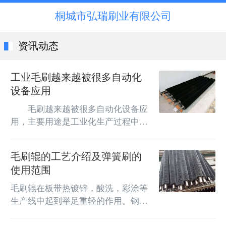
桐城市弘瑞刷业有限公司
资讯动态
工业毛刷越来越被很多自动化
设备应用
　　毛刷越来越被很多自动化设备应
用，主要用途是工业化生产过程中的
密封、清洗、除尘、抛光、运送等，
从毛刷材料上来说有以下几大
毛刷辊的工艺介绍及弹簧刷的
项：　　1、猪鬃类毛刷轮、刷辊：
使用范围
主要是特殊工艺使用时要求耐高温、
弹性好、硬度高、抗磨损的作业，比
毛刷辊在板带热镀锌，酸洗，彩涂等
如纺织行业的烧毛机、分幅机、染整
生产线中起到举足重轻的作用。钢铁
厂用到的压边轮，用来将布边压进针
业中的毛刷辊制作工艺主要有螺旋缠
板中。　　2、马毛刷辊：基于普通